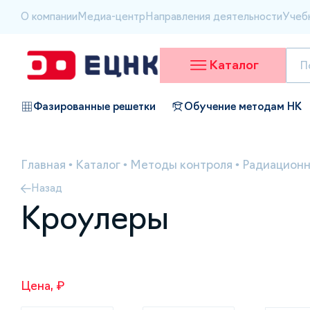
О компании
Медиа-центр
Направления деятельности
Учеб
Каталог
Фазированные решетки
Обучение методам НК
Главная
•
Каталог
•
Методы контроля
•
Радиационн
Назад
Кроулеры
Цена, ₽