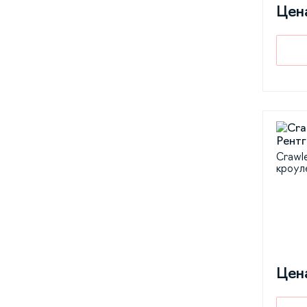
Цен
Crawl
кроул
Цен