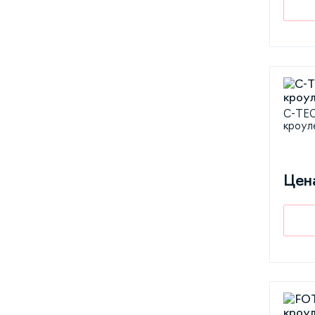
C-TEC
кроул
Цен