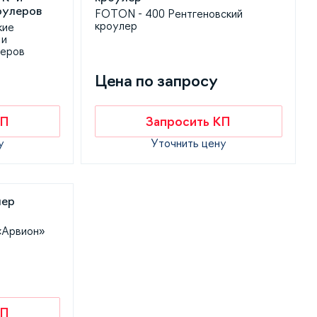
FOTON - 400 Рентгеновский
кроулер
кие
 и
леров
Цена по запросу
КП
Запросить КП
у
Уточнить цену
«Арвион»
КП