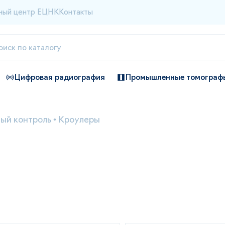
ный центр ЕЦНК
Контакты
Цифровая радиография
Промышленные томограф
ый контроль
•
Кроулеры