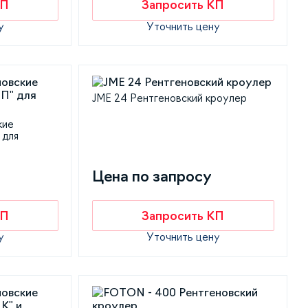
КП
Запросить КП
у
Уточнить цену
JME 24 Рентгеновский кроулер
кие
 для
Цена по запросу
КП
Запросить КП
у
Уточнить цену