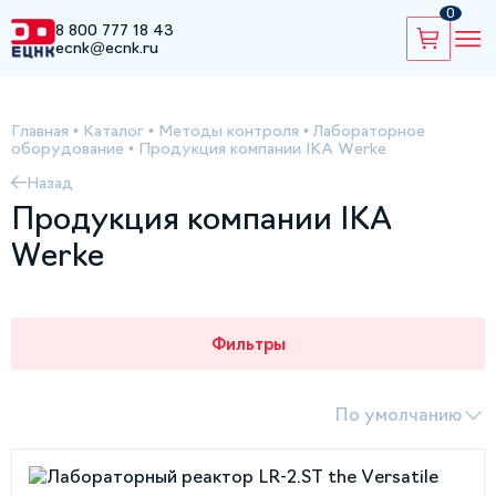
0
8 800 777 18 43
ecnk@ecnk.ru
Главная
•
Каталог
•
Методы контроля
•
Лабораторное
оборудование
•
Продукция компании IKA Werke
Назад
Продукция компании IKA
Werke
Фильтры
По умолчанию