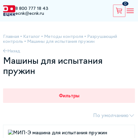
0
8 800 777 18 43
ecnk@ecnk.ru
Главная
•
Каталог
•
Методы контроля
•
Разрушающий
контроль
•
Машины для испытания пружин
Назад
Машины для испытания
пружин
Фильтры
По умолчанию