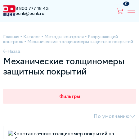
0
8 800 777 18 43
ecnk@ecnk.ru
Главная
•
Каталог
•
Методы контроля
•
Разрушающий
контроль
•
Механические толщиномеры защитных покрытий
Назад
Механические толщиномеры
защитных покрытий
Фильтры
По умолчанию