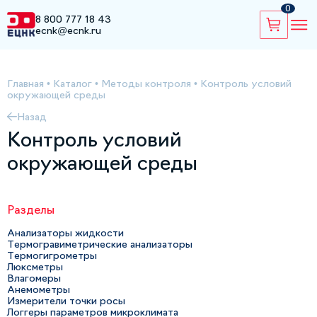
0
8 800 777 18 43
ecnk@ecnk.ru
Главная
•
Каталог
•
Методы контроля
•
Контроль условий
окружающей среды
Назад
Контроль условий
окружающей среды
Разделы
Анализаторы жидкости
Термогравиметрические анализаторы
Термогигрометры
Люксметры
Влагомеры
Анемометры
Измерители точки росы
Логгеры параметров микроклимата