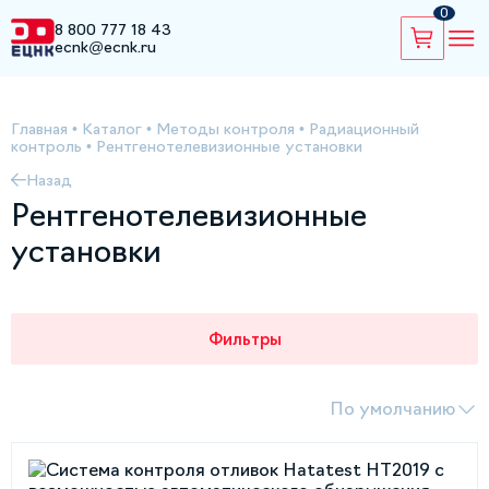
0
8 800 777 18 43
ecnk@ecnk.ru
Главная
•
Каталог
•
Методы контроля
•
Радиационный
контроль
•
Рентгенотелевизионные установки
Назад
Рентгенотелевизионные
установки
Фильтры
По умолчанию