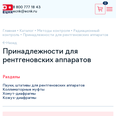
0
8 800 777 18 43
ecnk@ecnk.ru
Главная
•
Каталог
•
Методы контроля
•
Радиационный
контроль
•
Принадлежности для рентгеновских аппаратов
Назад
Принадлежности для
рентгеновских аппаратов
Разделы
Пауки, штативы для рентгеновских аппаратов
Коллиматорные муфты
Хомут-диафрагмы
Кожух-диафрагмы