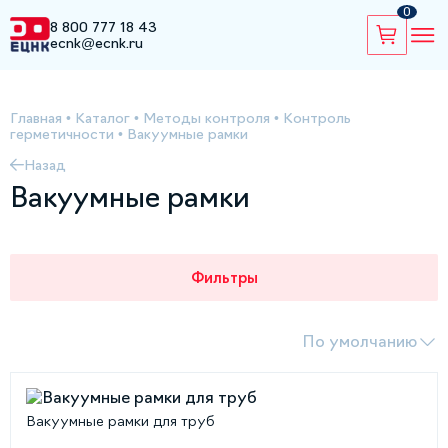
0
8 800 777 18 43
ecnk@ecnk.ru
Главная
•
Каталог
•
Методы контроля
•
Контроль
герметичности
•
Вакуумные рамки
Назад
Вакуумные рамки
Фильтры
По умолчанию
Вакуумные рамки для труб