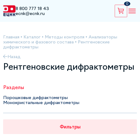
0
8 800 777 18 43
ecnk@ecnk.ru
Главная
•
Каталог
•
Методы контроля
•
Анализаторы
химического и фазового состава
•
Рентгеновские
дифрактометры
Назад
Рентгеновские дифрактометры
Разделы
Порошковые дифрактометры
Монокристальные дифрактометры
Фильтры