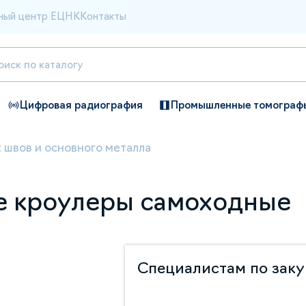
ный центр ЕЦНК
Контакты
Цифровая радиография
Промышленные томограф
 швов и основного металла
ие кроулеры самоходные
Специалистам по зак