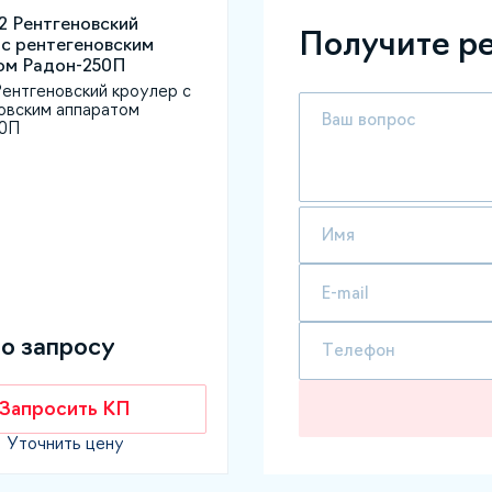
Получите р
ентгеновский кроулер с
овским аппаратом
50П
по запросу
Запросить КП
Уточнить цену