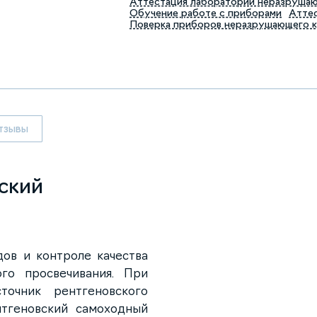
Аттестация лабораторий неразруша
Обучение работе с приборами
Аттес
Поверка приборов неразрушающего 
тзывы
ский
ов и контроле качества
го просвечивания. При
точник рентгеновского
нтгеновский самоходный