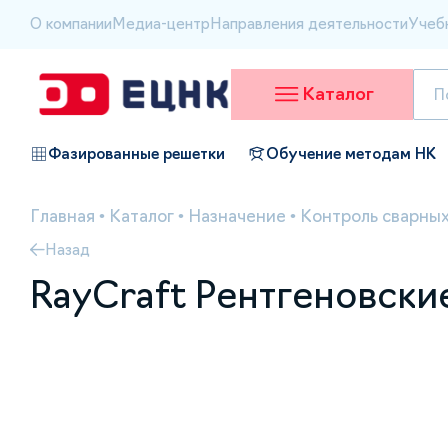
О компании
Медиа-центр
Направления деятельности
Учеб
Каталог
Фазированные решетки
Обучение методам НК
Главная
•
Каталог
•
Назначение
•
Контроль сварных
Назад
RayCraft Рентгеновск