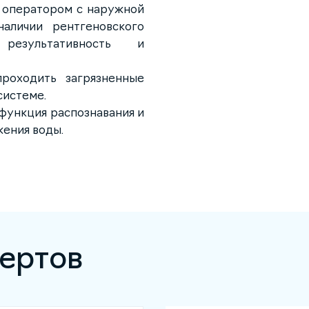
я оператором с наружной
аличии рентгеновского
результативность и
роходить загрязненные
системе.
функция распознавания и
жения воды.
ертов