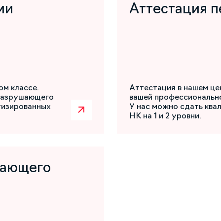
ми
Аттестация п
ом классе.
Аттестация в нашем це
разрушающего
вашей профессиональн
атизированных
У нас можно сдать ква
НК на 1 и 2 уровни.
шающего