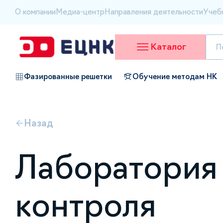
О компании
Медиа-центр
Направления деятельности
Учеб
Каталог
Фазированные решетки
Обучение методам НК
Назад
Лаборатория
контроля