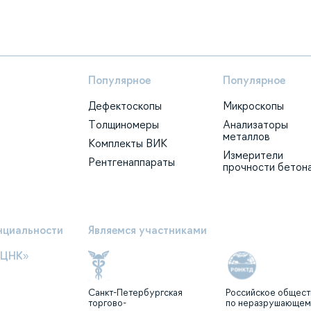
Популярное
Популярное
Дефектоскопы
Микроскопы
Толщиномеры
Анализаторы
металлов
Комплекты ВИК
Измерители
Рентгенаппараты
прочности бетон
нциальности
Являемся участниками
ЕЦНК»
Санкт-Петербургская
Российское общест
торгово-
по неразрушающе