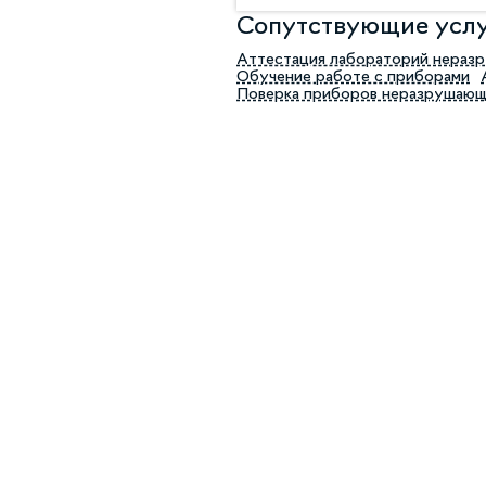
Сопутствующие усл
Аттестация лабораторий нераз
Обучение работе с приборами
Поверка приборов неразрушающ