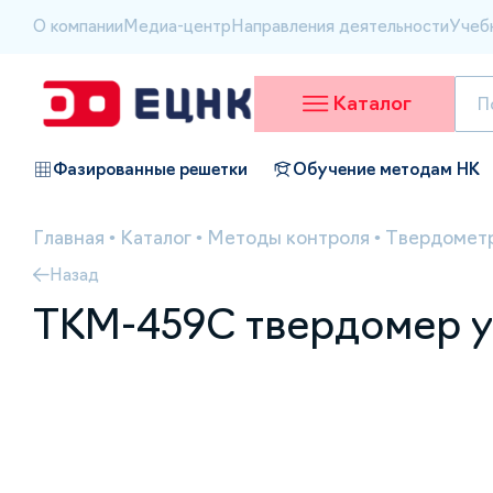
О компании
Медиа-центр
Направления деятельности
Учеб
Каталог
Фазированные решетки
Обучение методам НК
Главная
•
Каталог
•
Методы контроля
•
Твердометр
Назад
ТКМ-459С твердомер у