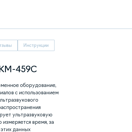
тзывы
Инструкции
ТКМ-459С
еменное оборудование,
иалов с использованием
ультразвукового
распространения
ирует ультразвуковую
о измеряется время, за
 этих данных