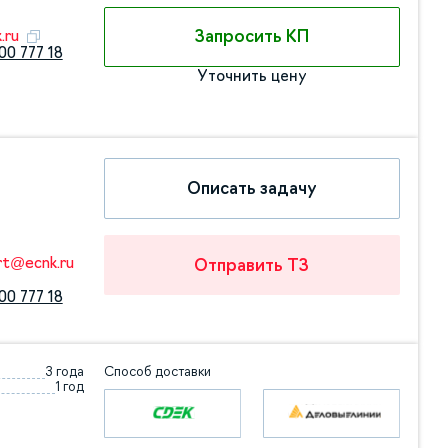
Запросить КП
.ru
00 777 18
Уточнить цену
Описать задачу
rt@ecnk.ru
Отправить ТЗ
00 777 18
3 года
Способ доставки
1 год