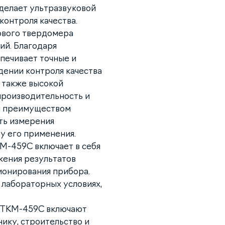
 делает ультразвуковой
онтроля качества.
ового твердомера
ий. Благодаря
печивает точные и
дении контроля качества
 также высокой
производительность и
м преимуществом
ть измерения
у его применения.
М-459С включает в себя
жения результатов
ионирования прибора.
 лабораторных условиях,
 ТКМ-459С включают
ику, строительство и