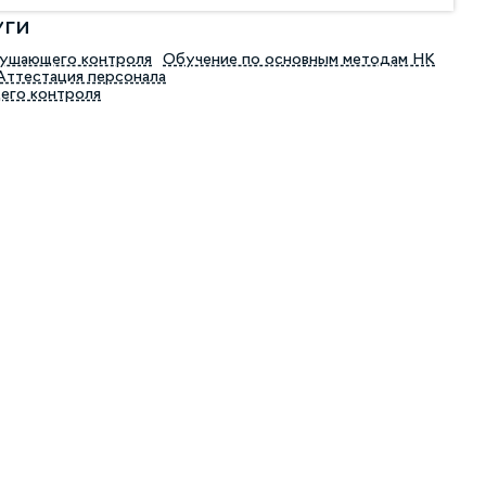
уги
рушающего контроля
Обучение по основным методам НК
Аттестация персонала
его контроля