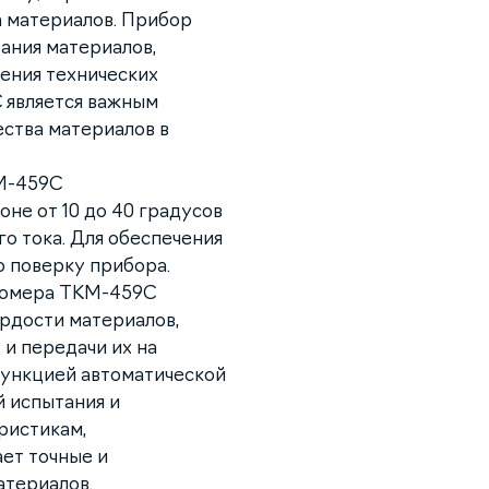
а материалов. Прибор
ания материалов,
дения технических
 является важным
ества материалов в
М-459С
не от 10 до 40 градусов
о тока. Для обеспечения
 поверку прибора.
рдомера ТКМ-459С
ердости материалов,
и передачи их на
функцией автоматической
й испытания и
ристикам,
ет точные и
атериалов.