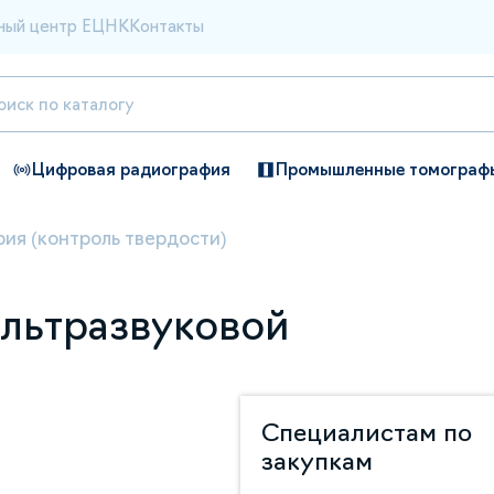
ный центр ЕЦНК
Контакты
Цифровая радиография
Промышленные томограф
ия (контроль твердости)
льтразвуковой
Специалистам по
закупкам